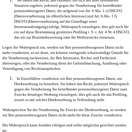
Sie haben das Recht, aus Gründen, die sich aus Ihrer besonderen
Situation ergeben, jederzeit gegen die Verarbeitung Sie betreffender
personenbezogener Daten, die aufgrund von Art. 6 Abs. 1 e) DSGVO
(Datenverarbeitung im öffentlichen Interesse) und Art. 6 Abs. 1 f)
DSGVO (Datenverarbeitung auf der Grundlage einer
Interessenabwägung) erfolgt, Widerspruch einzulegen; dies gilt auch für
ein auf diese Bestimmung gestütztes Profiling i. S. v. Art. 4 Nr. 4 DSGVO,
das wir zur Bonitätsbewertung oder für Werbezwecke einsetzen.
Legen Sie Widerspruch ein, werden wir Ihre personenbezogenen Daten nicht
mehr verarbeiten, es sei denn, wir können zwingende schutzwürdige Gründe für
die Verarbeitung nachweisen, die Ihre Interessen, Rechte und Freiheiten
überwiegen, oder die Verarbeitung dient der Geltendmachung, Ausübung oder
Verteidigung von Rechtsansprüchen.
In Einzelfällen verarbeiten wir Ihre personenbezogenen Daten, um
Direktwerbung zu betreiben. Sie haben das Recht, jederzeit Widerspruch
gegen die Verarbeitung Sie betreffender personenbezogener Daten zum
Zwecke derartiger Werbung einzulegen; dies gilt auch für das Profiling,
soweit es mit solcher Direktwerbung in Verbindung steht.
Widersprechen Sie der Verarbeitung für Zwecke der Direktwerbung, so werden
wir Ihre personenbezogenen Daten nicht mehr für diese Zwecke verarbeiten.
Der Widerspruch kann formfrei erfolgen und sollte möglichst gerichtet werden
an: