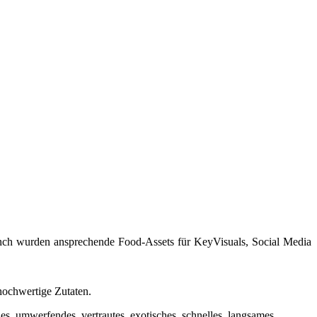
nch wurden ansprechende Food-Assets für KeyVisuals, Social Media
hochwertige Zutaten.
des, umwerfendes, vertrautes, exotisches, schnelles, langsames,